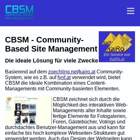
CBSM - Community-
Based Site Management
Ein Service von
KaiRo.at
Die ideale Lösung für viele Zwecke
Basierend auf dem
zoechling.net
/
kairo.at
Community-
System, wie es z.B. auf
fynf.at
verwendet wird, bietet
CBSM die ideale Kombination eines Content-
Managements mit Community-basierten Elementen.
CBSM zeichnet sich durch die
Möglichkeit des interaktiven Web-
Managements aller Inhalte sowie
fertige Elemente für Fotogalerien,
Foren, Gästebücher, Votings und
durchdachtes Benutzer-Management aus und kann für
einfache bis hoch komplexe Webseiten-Strukturen gut
verwendet werden. Auch das Design der Webseiten kann